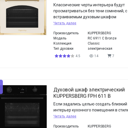
Классические черты интерьера будут
просматриваться без тени сомнений, с
встраиваемым духовым шкафом
Читать далее
Производитель
KUPPERSBERG
Модель
RC 6911 C Bronze
Коллекция
Classic
Тип духовки
электрическая
4.5
14
7
Духовой шкаф электрический
KUPPERSBERG FPH 611 B
Если задались целью создать близкий
интерьер кухонного помещения в стиле
Читать далее
Производитель
KUPPERSBERG