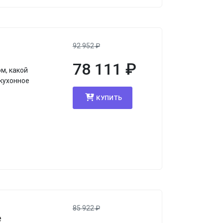
92 952
₽
78 111
₽
м, какой
кухонное
КУПИТЬ
85 922
₽
e