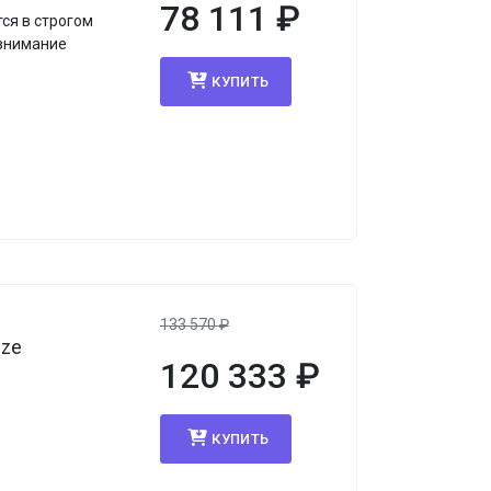
78 111
₽
ся в строгом
 внимание
КУПИТЬ
133 570
₽
nze
120 333
₽
КУПИТЬ