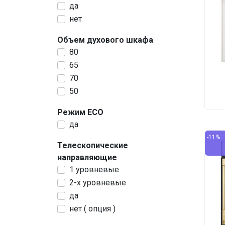
да
нет
Объем духового шкафа
80
65
70
50
Режим ECO
да
-11%
Телескопические
направляющие
1 уровневые
2-х уровневые
да
нет ( опция )