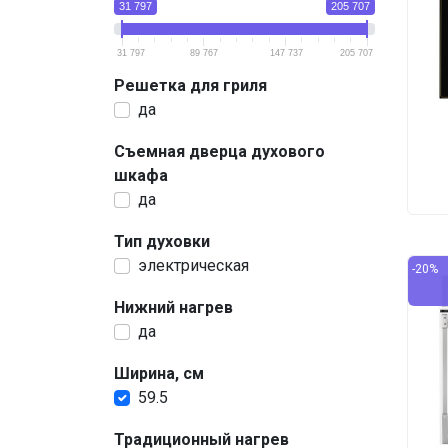
31 797
205 707
31 797
89 767
147 737
205 707
Решетка для гриля
да
Съемная дверца духового
шкафа
да
Тип духовки
электрическая
-20%
Нижний нагрев
да
Ширина, см
59.5
Традиционный нагрев