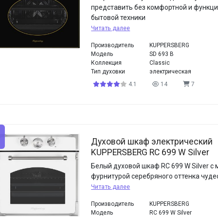
представить без комфортной и функц
бытовой техники
Читать далее
Производитель
KUPPERSBERG
Модель
SD 693 B
Коллекция
Classic
Тип духовки
электрическая
4.1
14
7
Духовой шкаф электрический
KUPPERSBERG RC 699 W Silver
Белый духовой шкаф RC 699 W Silver с
фурнитурой серебряного оттенка чуде
Читать далее
Производитель
KUPPERSBERG
Модель
RC 699 W Silver