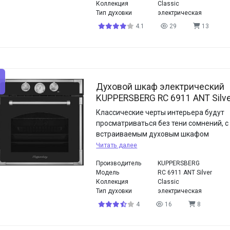
Коллекция
Classic
Тип духовки
электрическая
4.1
29
13
Духовой шкаф электрический
KUPPERSBERG RC 6911 ANT Silv
Классические черты интерьера будут
просматриваться без тени сомнений, с
встраиваемым духовым шкафом
Читать далее
Производитель
KUPPERSBERG
Модель
RC 6911 ANT Silver
Коллекция
Classic
Тип духовки
электрическая
4
16
8