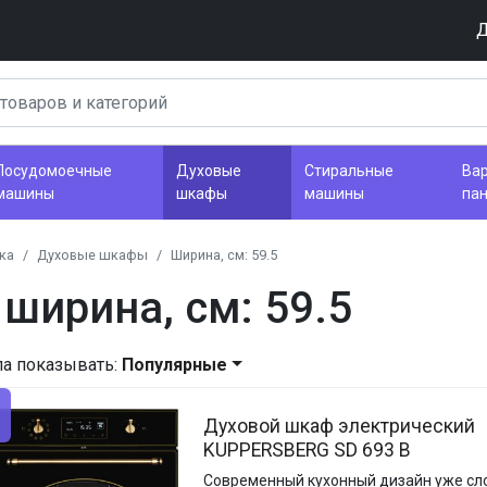
Д
Посудомоечные
Духовые
Стиральные
Ва
машины
шкафы
машины
па
ка
Духовые шкафы
Ширина, см: 59.5
ширина, см: 59.5
ла показывать:
Популярные
Духовой шкаф электрический
KUPPERSBERG SD 693 B
Современный кухонный дизайн уже с