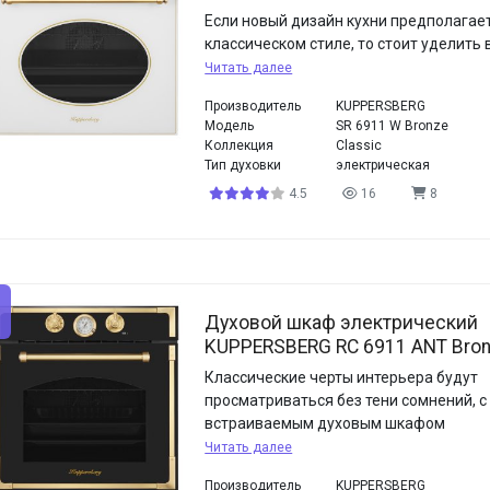
Если новый дизайн кухни предполагает
классическом стиле, то стоит уделить
Читать далее
Производитель
KUPPERSBERG
Модель
SR 6911 W Bronze
Коллекция
Classic
Тип духовки
электрическая
4.5
16
8
Духовой шкаф электрический
KUPPERSBERG RC 6911 ANT Bro
Классические черты интерьера будут
просматриваться без тени сомнений, с
встраиваемым духовым шкафом
Читать далее
Производитель
KUPPERSBERG