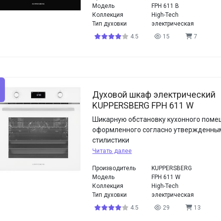
Модель
FPH 611 B
Коллекция
High-Tech
Тип духовки
электрическая
4.5
15
7
Духовой шкаф электрический
KUPPERSBERG FPH 611 W
Шикарную обстановку кухонного поме
оформленного согласно утвержденны
стилистики
Читать далее
Производитель
KUPPERSBERG
Модель
FPH 611 W
Коллекция
High-Tech
Тип духовки
электрическая
4.5
29
13