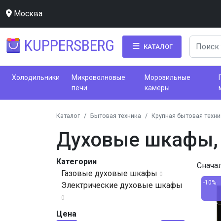
Москва
KUPPERSBERG
КАТАЛОГ
Холодильники
Микроволновые
Морозильные
печи
камеры
Каталог
Бытовая техника
Крупная бытовая техни
Духовые шкафы, 
Категории
Снача
Газовые духовые шкафы
0
-10%
Электрические духовые шкафы
0
Цена