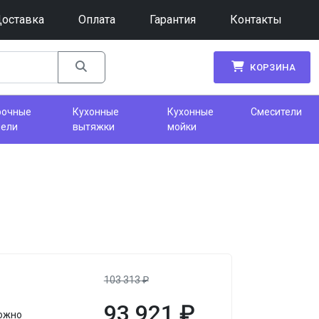
оставка
Оплата
Гарантия
Контакты
КОРЗИНА
рочные
Кухонные
Кухонные
Смесители
нели
вытяжки
мойки
103 313
₽
93 921
₽
ложно