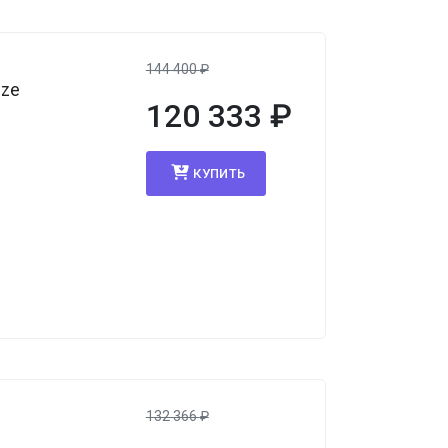
144 400
₽
nze
120 333
₽
КУПИТЬ
132 366
₽