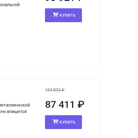
иональной
КУПИТЬ
104 893
₽
87 411
₽
 металлической
сно впишется
КУПИТЬ