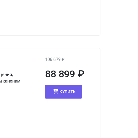
106 679
₽
88 899
₽
щения,
м канонам
КУПИТЬ