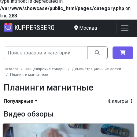
type int|float is deprecated in
/var/www/showcase/public_html/pages/category.php
on
line
283
KUPPERSBERG
Москва
Каталог
Канцелярские товары
Демонстрационные доски
Планинги магнитные
Планинги магнитные
Популярные
Фильтры
Видео обзоры