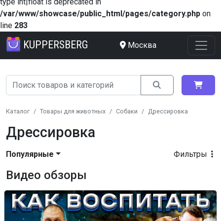
type int|float is deprecated in
/var/www/showcase/public_html/pages/category.php
on
line
283
KUPPERSBERG
Москва
Каталог
Товары для животных
Собаки
Дрессировка
Дрессировка
Популярные
Фильтры
Видео обзоры