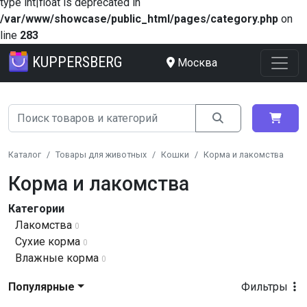
type int|float is deprecated in
/var/www/showcase/public_html/pages/category.php
on
line
283
KUPPERSBERG
Москва
Каталог
Товары для животных
Кошки
Корма и лакомства
Корма и лакомства
Категории
Лакомства
0
Сухие корма
0
Влажные корма
0
Популярные
Фильтры