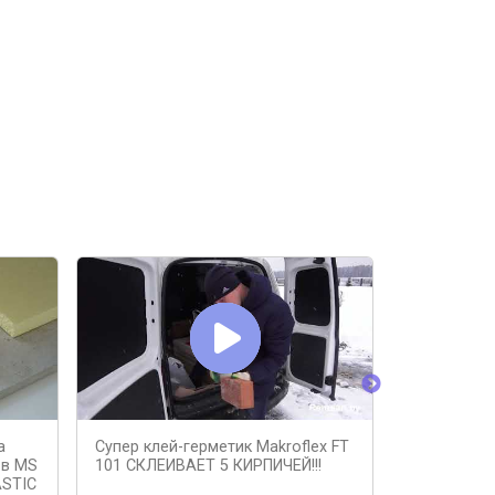
а
Супер клей-герметик Makroflex FT
ГЕРМЕТИК п
ов MS
101 СКЛЕИВАЕТ 5 КИРПИЧЕЙ!!!
PU 750 | Т
ASTIC
полиуретан