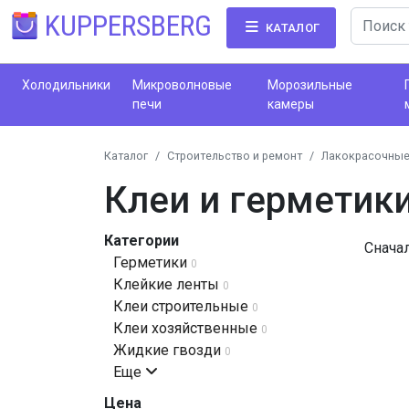
KUPPERSBERG
КАТАЛОГ
Холодильники
Микроволновые
Морозильные
печи
камеры
Каталог
Строительство и ремонт
Лакокрасочные
Клеи и герметик
Категории
Снача
Герметики
0
Клейкие ленты
0
Клеи строительные
0
Клеи хозяйственные
0
Жидкие гвозди
0
Еще
Цена