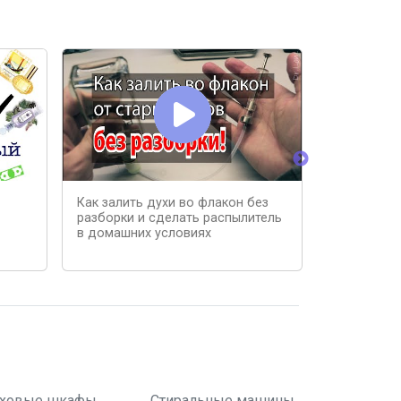
Как залить духи во флакон без
ПУСТЫЕ ФЛ
разборки и сделать распылитель
МНОГО БЮ
в домашних условиях
| FABERLIC
👍🏻🫶🏻
ховые шкафы
Стиральные машины