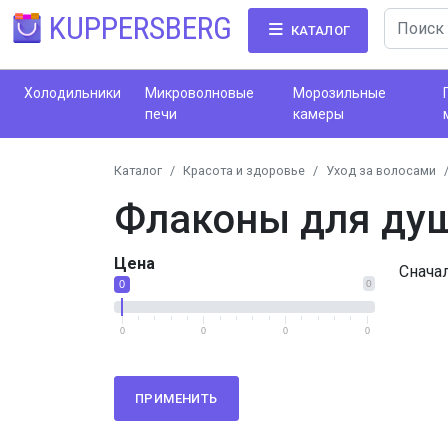
KUPPERSBERG
КАТАЛОГ
Холодильники
Микроволновые
Морозильные
печи
камеры
Каталог
Красота и здоровье
Уход за волосами
Флаконы для ду
Цена
Снача
0
0
0
0
0
0
ПРИМЕНИТЬ