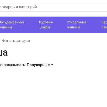
Посудомоечные
Духовые
Стиральные
Ва
машины
шкафы
машины
па
Флаконы для душа
ша
ла показывать:
Популярные