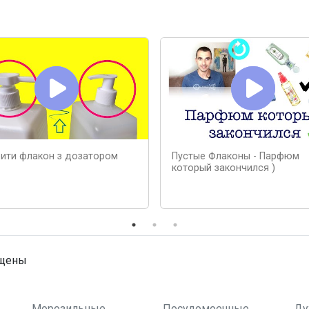
рити флакон з дозатором
Пустые Флаконы - Парфюм
который закончился )
ищены
Морозильные
Посудомоечные
Ду