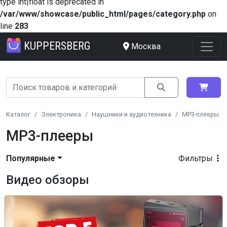
type int|float is deprecated in
/var/www/showcase/public_html/pages/category.php
on
line
283
KUPPERSBERG
Москва
Каталог
Электроника
Наушники и аудиотехника
MP3-плееры
MP3-плееры
Популярные
Фильтры
Видео обзоры