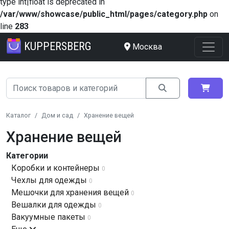
type int|float is deprecated in
/var/www/showcase/public_html/pages/category.php
on
line
283
KUPPERSBERG
Москва
Каталог
Дом и сад
Хранение вещей
Хранение вещей
Категории
Коробки и контейнеры
0
Чехлы для одежды
0
Мешочки для хранения вещей
0
Вешалки для одежды
0
Вакуумные пакеты
0