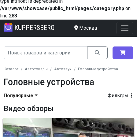
type int|float is deprecated in
/var/www/showcase/public_html/pages/category.php
on
line
283
KUPPERSBERG
Москва
Каталог
Автотовары
Автозвук
Головные устройства
Головные устройства
Популярные
Фильтры
Видео обзоры