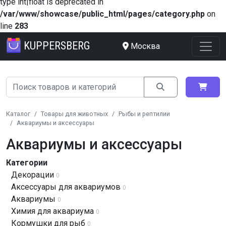
type int|float is deprecated in
/var/www/showcase/public_html/pages/category.php
on
line
283
KUPPERSBERG
Москва
Каталог
Товары для животных
Рыбы и рептилии
Аквариумы и аксессуары
Аквариумы и аксессуары
Категории
Декорации
0
Аксессуары для аквариумов
0
Аквариумы
0
Химия для аквариума
0
Кормушки для рыб
0