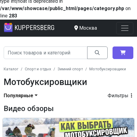
type int|float is deprecated in
/var/www/showcase/public_html/pages/category.php
on
line
283
KUPPERSBERG
Москва
Каталог
Спорт и отдых
Зимний спорт
Мотобуксировщики
Мотобуксировщики
Популярные
Фильтры
Видео обзоры