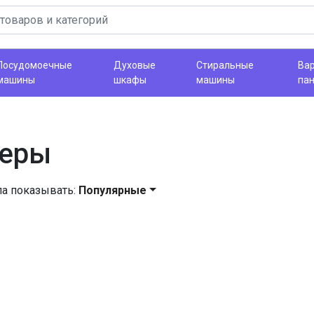
Посудомоечные
Духовые
Стиральные
Ва
машины
шкафы
машины
па
меры
ла показывать:
Популярные