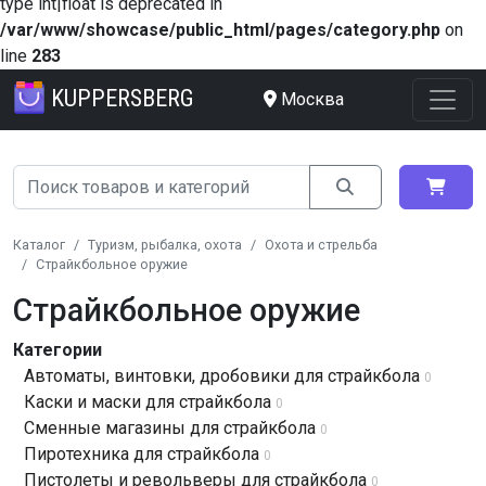
type int|float is deprecated in
/var/www/showcase/public_html/pages/category.php
on
line
283
KUPPERSBERG
Москва
Каталог
Туризм, рыбалка, охота
Охота и стрельба
Страйкбольное оружие
Страйкбольное оружие
Категории
Автоматы, винтовки, дробовики для страйкбола
0
Каски и маски для страйкбола
0
Сменные магазины для страйкбола
0
Пиротехника для страйкбола
0
Пистолеты и револьверы для страйкбола
0