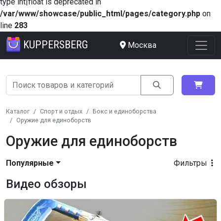
type int|float is deprecated in
/var/www/showcase/public_html/pages/category.php
on
line
283
KUPPERSBERG
Москва
Каталог
Спорт и отдых
Бокс и единоборства
Оружие для единоборств
Оружие для единоборств
Популярные
Фильтры
Видео обзоры