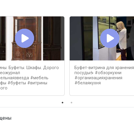
ины. Буфеты. Шкафы. Дорого
Буфет-витрина для хранения
еожурнал
посуды☕️ #обзоркухни
ельнаязвезда #мебель
#организацияхранения
фы #буфеты #витрины
#белаякухня
ого
ищены