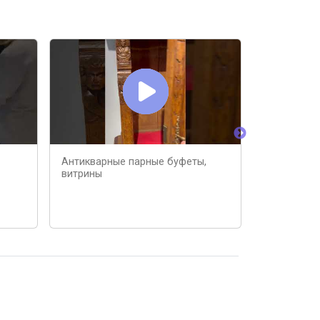
Антикварные парные буфеты,
Буфет и ви
витрины
– новые по
Antonovic