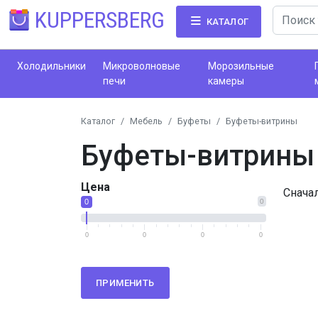
KUPPERSBERG
КАТАЛОГ
Холодильники
Микроволновые
Морозильные
печи
камеры
Каталог
Мебель
Буфеты
Буфеты-витрины
Буфеты-витрины
Цена
Снача
0
0
0
0
0
0
ПРИМЕНИТЬ