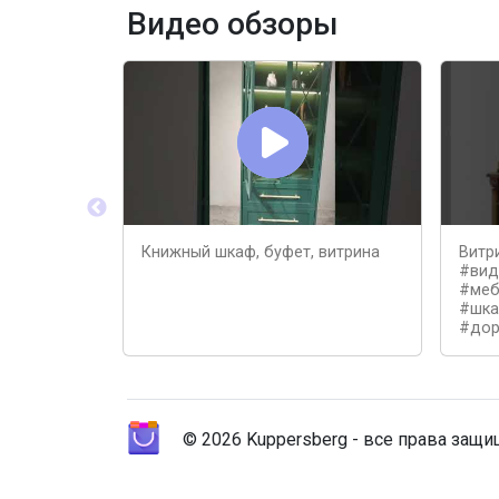
Видео обзоры
Книжный шкаф, буфет, витрина
Витр
#вид
#меб
#шка
#дор
© 2026 Kuppersberg - все права защ