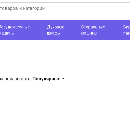
Посудомоечные
Духовые
Стиральные
Ва
машины
шкафы
машины
па
ла показывать:
Популярные