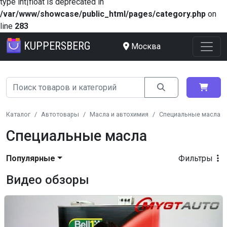
type int|float is deprecated in
/var/www/showcase/public_html/pages/category.php
on
line
283
KUPPERSBERG
Москва
Каталог
Автотовары
Масла и автохимия
Специальные масла
Специальные масла
Популярные
Фильтры
Видео обзоры