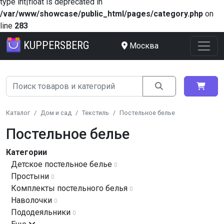
type int|float is deprecated in
/var/www/showcase/public_html/pages/category.php
on
line
283
KUPPERSBERG
Москва
Каталог
Дом и сад
Текстиль
Постельное белье
Постельное белье
Категории
Детское постельное белье
0
Простыни
0
Комплекты постельного белья
0
Наволочки
0
Пододеяльники
0