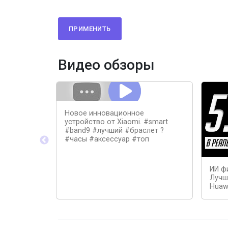
ПРИМЕНИТЬ
Видео обзоры
Новое инновационное
устройство от Xiaomi. #smart
#band9 #лучший #браслет ?
#часы #аксессуар #топ
ИИ ф
Лучш
Huaw