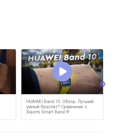
HUAWEI Band 10. Обзор. Лучший
Xiaomi Sma
умный браслет? Сравнение с
смарт-брас
Xiaomi Smart Band 9!