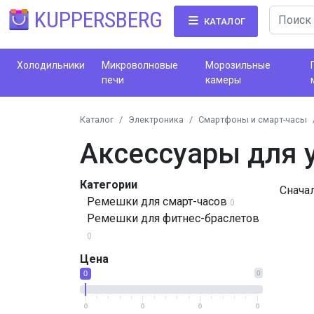
KUPPERSBERG
КАТАЛОГ
Холодильники
Микроволновые
Морозильные
печи
камеры
Каталог
Электроника
Смартфоны и смарт-часы
Аксессуары для 
Категории
Снача
Ремешки для смарт-часов
0
Ремешки для фитнес-браслетов
0
Цена
0
0
0
0
0
0