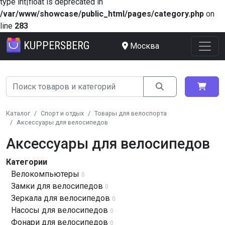
type int|float is deprecated in
/var/www/showcase/public_html/pages/category.php
on
line
283
KUPPERSBERG
Москва
Каталог
Спорт и отдых
Товары для велоспорта
Аксессуары для велосипедов
Аксессуары для велосипедов
Категории
Велокомпьютеры
0
Замки для велосипедов
0
Зеркала для велосипедов
0
Насосы для велосипедов
0
Фонари для велосипедов
0