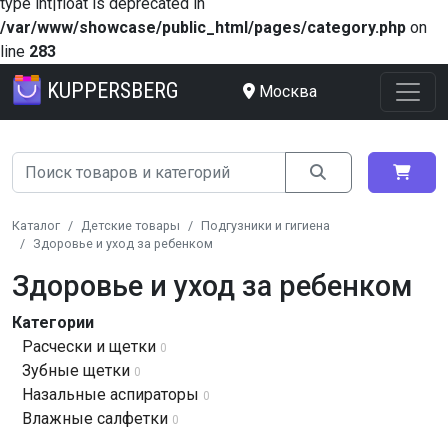
type int|float is deprecated in
/var/www/showcase/public_html/pages/category.php
on
line
283
KUPPERSBERG
Москва
Каталог
Детские товары
Подгузники и гигиена
Здоровье и уход за ребенком
Здоровье и уход за ребенком
Категории
Расчески и щетки
0
Зубные щетки
0
Назальные аспираторы
0
Влажные салфетки
0