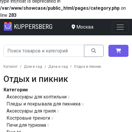
type int|float is deprecated in
/var/www/showcase/public_html/pages/category.php
on
line
283
KUPPERSBERG
Москва
Каталог
Дом и сад
Дача и сад
Отдых и пикник
Отдых и пикник
Категории
Аксессуары для коптильни
0
Пледы и покрывала для пикника
0
Аксессуары для гриля
0
Костровые треноги
0
Печи для туризма
0