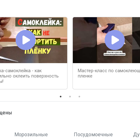
ка-самоклейка - как
Мастер-класс по самоклею
ильно оклеить поверхность
пленке
ы!
ищены
Морозильные
Посудомоечные
Ду