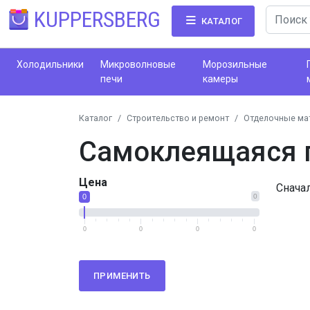
KUPPERSBERG
КАТАЛОГ
Холодильники
Микроволновые
Морозильные
печи
камеры
Каталог
Строительство и ремонт
Отделочные ма
Самоклеящаяся 
Цена
Снача
0
0
0
0
0
0
ПРИМЕНИТЬ