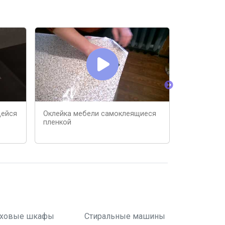
щейся
Оклейка мебели самоклеящиеся
Самоклеющ
пленкой
наклейка д
ховые шкафы
Стиральные машины