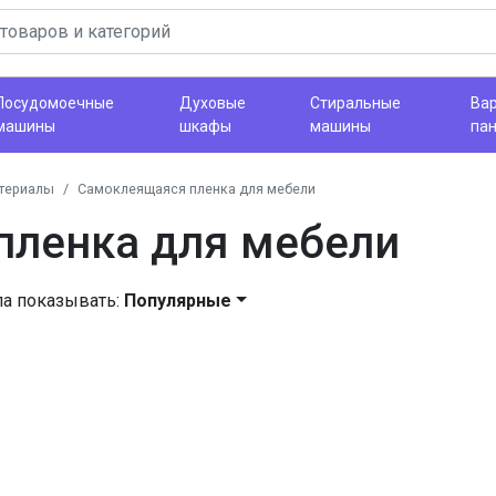
Посудомоечные
Духовые
Стиральные
Ва
машины
шкафы
машины
па
териалы
Самоклеящаяся пленка для мебели
пленка для мебели
ла показывать:
Популярные