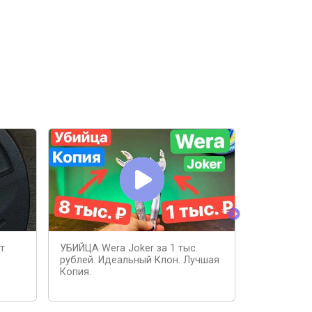
т
УБИЙЦА Wera Joker за 1 тыс.
Набор отв
рублей. Идеальный Клон. Лучшая
Wera WE-0
Копия.