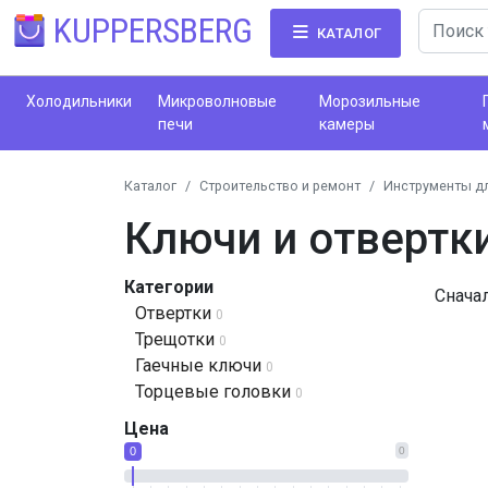
KUPPERSBERG
КАТАЛОГ
Холодильники
Микроволновые
Морозильные
печи
камеры
Каталог
Строительство и ремонт
Инструменты дл
Ключи и отвертк
Категории
Снача
Отвертки
0
Трещотки
0
Гаечные ключи
0
Торцевые головки
0
Цена
0
0