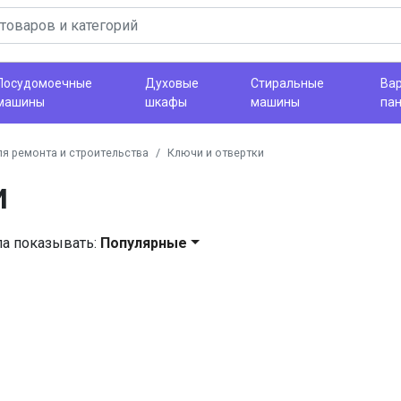
Посудомоечные
Духовые
Стиральные
Ва
машины
шкафы
машины
па
я ремонта и строительства
Ключи и отвертки
и
ла показывать:
Популярные