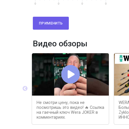
0
0
0
0
ПРИМЕНИТЬ
Видео обзоры
Не смотри цену, пока не
WERA
посмотришь это видео! 🔥 Ссылка
Боль
на гаечный ключ Wera JOKER в
Zyklo
комментариях.
ИНН