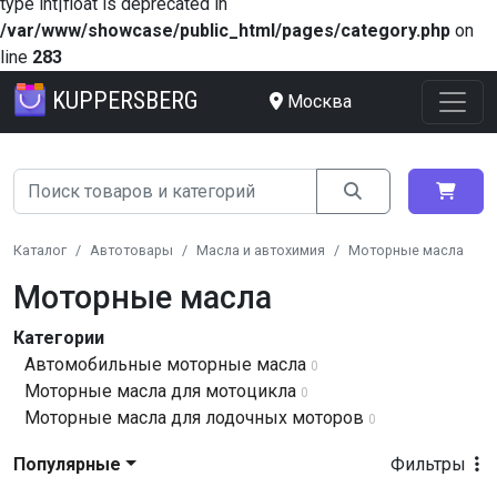
type int|float is deprecated in
/var/www/showcase/public_html/pages/category.php
on
line
283
KUPPERSBERG
Москва
Каталог
Автотовары
Масла и автохимия
Моторные масла
Моторные масла
Категории
Автомобильные моторные масла
0
Моторные масла для мотоцикла
0
Моторные масла для лодочных моторов
0
Популярные
Фильтры