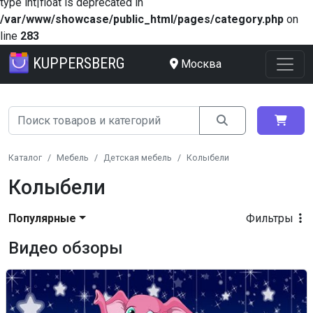
type int|float is deprecated in
/var/www/showcase/public_html/pages/category.php
on
line
283
KUPPERSBERG
Москва
Каталог
Мебель
Детская мебель
Колыбели
Колыбели
Популярные
Фильтры
Видео обзоры