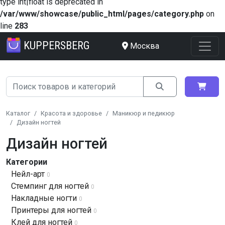
type int|float is deprecated in
/var/www/showcase/public_html/pages/category.php
on
line
283
KUPPERSBERG
Москва
Каталог
Красота и здоровье
Маникюр и педикюр
Дизайн ногтей
Дизайн ногтей
Категории
Нейл-арт
0
Стемпинг для ногтей
0
Накладные ногти
0
Принтеры для ногтей
0
Клей для ногтей
0