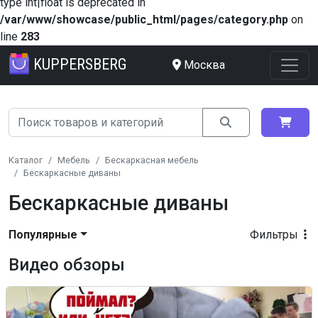
type int|float is deprecated in
/var/www/showcase/public_html/pages/category.php
on
line
283
KUPPERSBERG
Москва
Каталог
Мебель
Бескаркасная мебель
Бескаркасные диваны
Бескаркасные диваны
Популярные
Фильтры
Видео обзоры