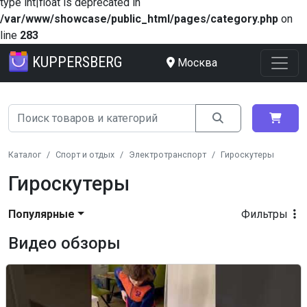
type int|float is deprecated in
/var/www/showcase/public_html/pages/category.php
on
line
283
KUPPERSBERG
Москва
Каталог
Спорт и отдых
Электротранспорт
Гироскутеры
Гироскутеры
Популярные
Фильтры
Видео обзоры