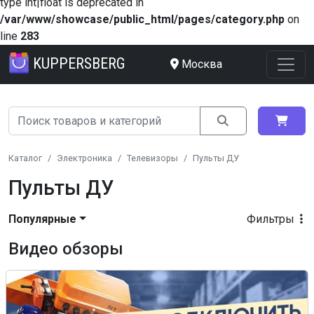
type int|float is deprecated in
/var/www/showcase/public_html/pages/category.php
on
line
283
KUPPERSBERG
Москва
Каталог
Электроника
Телевизоры
Пульты ДУ
Пульты ДУ
Популярные
Фильтры
Видео обзоры