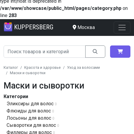
type int|float is deprecated in
/var/www/showcase/public_html/pages/category.php
on
line
283
KUPPERSBERG
Москва
Каталог
Красота и здоровье
Уход за волосами
Маски и сыворотки
Маски и сыворотки
Категории
Эликсиры для волос
0
Флюиды для волос
0
Лосьоны для волос
0
Сыворотки для волос
0
Филлеры для волос
0