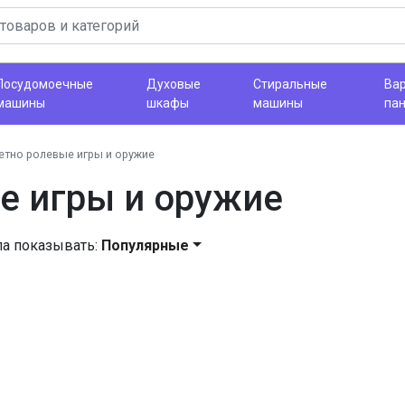
Посудомоечные
Духовые
Стиральные
Ва
машины
шкафы
машины
па
тно ролевые игры и оружие
е игры и оружие
ла показывать:
Популярные