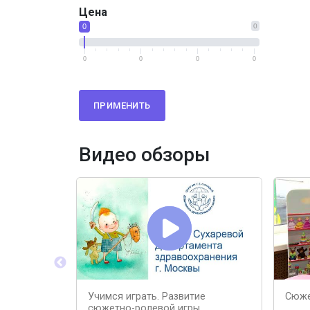
Цена
0
0
0
0
0
0
ПРИМЕНИТЬ
Видео обзоры
Учимся играть. Развитие
Сюже
сюжетно-ролевой игры.