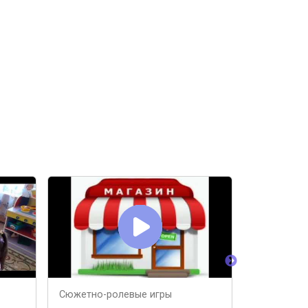
Сюжетно-ролевые игры
Сюжетно Р
Ребёнка 3 