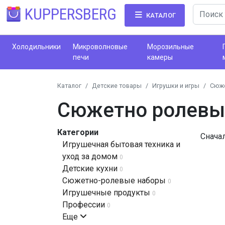
KUPPERSBERG
КАТАЛОГ
Холодильники
Микроволновые
Морозильные
печи
камеры
Каталог
Детские товары
Игрушки и игры
Сюже
Сюжетно ролевы
Категории
Снача
Игрушечная бытовая техника и
уход за домом
0
Детские кухни
0
Сюжетно-ролевые наборы
0
Игрушечные продукты
0
Профессии
0
Еще