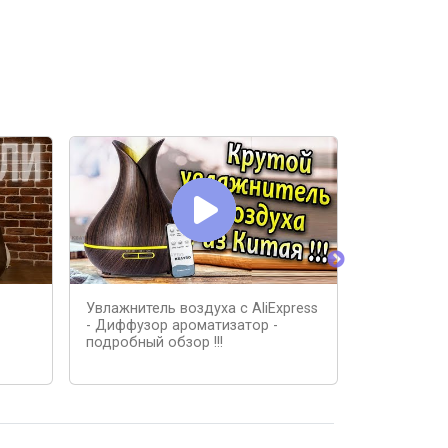
Увлажнитель воздуха с AliExpress
Увлажнител
- Диффузор ароматизатор -
Эффект пла
подробный обзор !!!
🔥 Aroma di