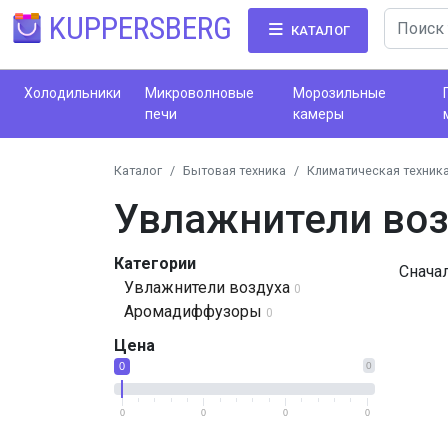
KUPPERSBERG
КАТАЛОГ
Холодильники
Микроволновые
Морозильные
печи
камеры
Каталог
Бытовая техника
Климатическая техник
Увлажнители во
Категории
Снача
Увлажнители воздуха
0
Аромадиффузоры
0
Цена
0
0
0
0
0
0