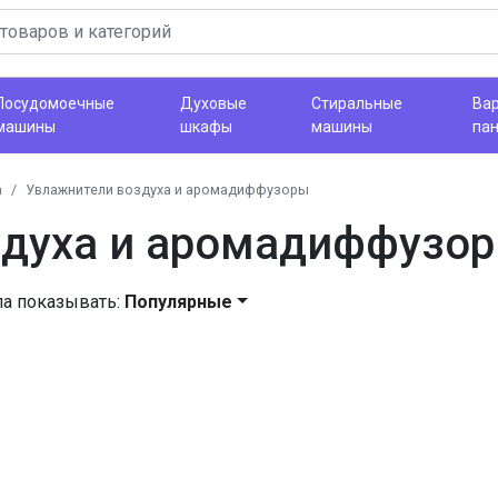
Посудомоечные
Духовые
Стиральные
Ва
машины
шкафы
машины
па
а
Увлажнители воздуха и аромадиффузоры
здуха и аромадиффузо
ла показывать:
Популярные