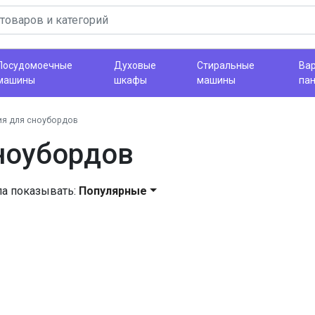
Посудомоечные
Духовые
Стиральные
Ва
машины
шкафы
машины
па
ия для сноубордов
ноубордов
ла показывать:
Популярные