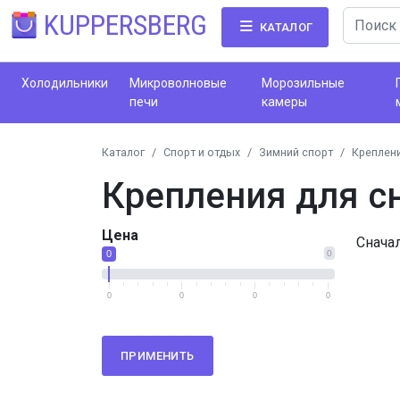
KUPPERSBERG
КАТАЛОГ
Холодильники
Микроволновые
Морозильные
печи
камеры
Каталог
Спорт и отдых
Зимний спорт
Креплен
Крепления для с
Цена
Снача
0
0
0
0
0
0
ПРИМЕНИТЬ