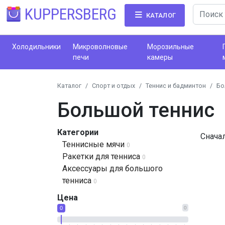
KUPPERSBERG
КАТАЛОГ
Холодильники
Микроволновые
Морозильные
печи
камеры
Каталог
Спорт и отдых
Теннис и бадминтон
Бо
Большой теннис
Категории
Снача
Теннисные мячи
0
Ракетки для тенниса
0
Аксессуары для большого
тенниса
0
Цена
0
0