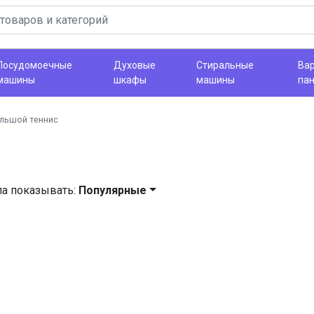
Посудомоечные
Духовые
Стиральные
Ва
машины
шкафы
машины
па
льшой теннис
ла показывать:
Популярные