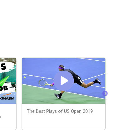
The Best Plays of US Open 2019
Большой те
с
начинающих