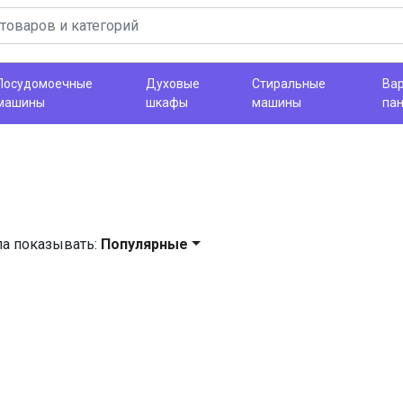
Посудомоечные
Духовые
Стиральные
Ва
машины
шкафы
машины
па
ла показывать:
Популярные