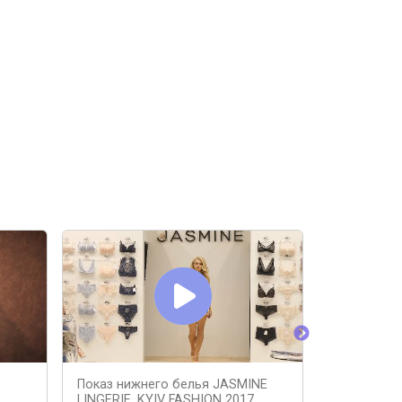
Показ нижнего белья JASMINE
НИЖНЕЕ БЕЛ
LINGERIE. KYIV FASHION 2017
Москва, Эк