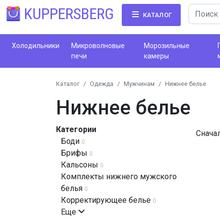
KUPPERSBERG
КАТАЛОГ
Холодильники
Микроволновые
Морозильные
печи
камеры
Каталог
Одежда
Мужчинам
Нижнее белье
Нижнее белье
Категории
Снача
Боди
0
Брифы
0
Кальсоны
0
Комплекты нижнего мужского
белья
0
Корректирующее белье
0
Еще