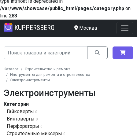
type int|float is deprecated in
/var/www/showcase/public_html/pages/category.php
on
line
283
KUPPERSBERG
Москва
Каталог
Строительство и ремонт
Инструменты для ремонта и строительства
Электроинструменты
Электроинструменты
Категории
Гайковерты
0
Винтоверты
0
Перфораторы
0
Строительные миксеры
0