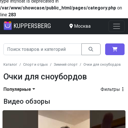
type int|float is deprecated in
/var/www/showcase/public_html/pages/category.php
on
line
283
KUPPERSBERG
Москва
Каталог
Спорт и отдых
Зимний спорт
Очки для сноубордов
Очки для сноубордов
Популярные
Фильтры
Видео обзоры