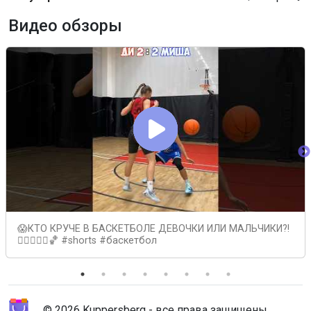
Видео обзоры
😱КТО КРУЧЕ В БАСКЕТБОЛЕ ДЕВОЧКИ ИЛИ МАЛЬЧИКИ?!
🤷🏼‍♂️🤷‍♀️🏀 #shorts #баскетбол
© 2026 Kuppersberg - все права защищены