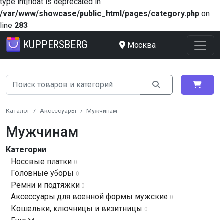
type int|float is deprecated in
/var/www/showcase/public_html/pages/category.php
on
line
283
KUPPERSBERG
Москва
Каталог
Аксессуары
Мужчинам
Мужчинам
Категории
Носовые платки
0
Головные уборы
0
Ремни и подтяжки
0
Аксессуары для военной формы мужские
0
Кошельки, ключницы и визитницы
0