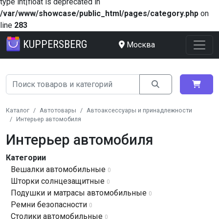
type int|float is deprecated in
/var/www/showcase/public_html/pages/category.php
on
line
283
KUPPERSBERG
Москва
Каталог
Автотовары
Автоаксессуары и принадлежности
Интерьер автомобиля
Интерьер автомобиля
Категории
Вешалки автомобильные
0
Шторки солнцезащитные
0
Подушки и матрасы автомобильные
0
Ремни безопасности
0
Столики автомобильные
0