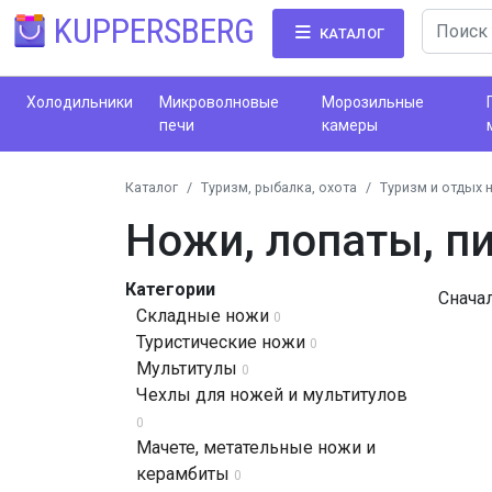
KUPPERSBERG
КАТАЛОГ
Холодильники
Микроволновые
Морозильные
печи
камеры
Каталог
Туризм, рыбалка, охота
Туризм и отдых 
Ножи, лопаты, п
Категории
Снача
Складные ножи
0
Туристические ножи
0
Мультитулы
0
Чехлы для ножей и мультитулов
0
Мачете, метательные ножи и
керамбиты
0