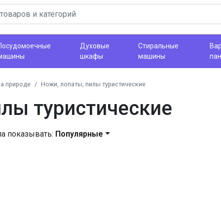
Посудомоечные
Духовые
Стиральные
Ва
машины
шкафы
машины
па
на природе
Ножи, лопаты, пилы туристические
илы туристические
ла показывать:
Популярные