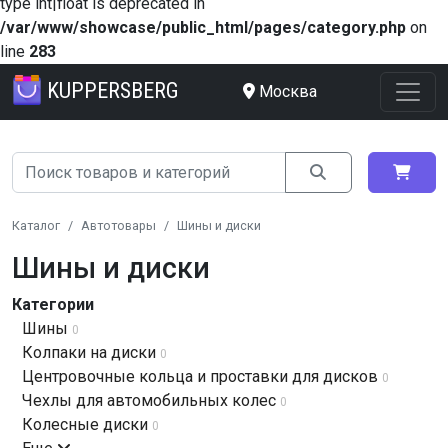
type int|float is deprecated in
/var/www/showcase/public_html/pages/category.php
on
line
283
KUPPERSBERG
Москва
Каталог
Автотовары
Шины и диски
Шины и диски
Категории
Шины
0
Колпаки на диски
0
Центровочные кольца и проставки для дисков
0
Чехлы для автомобильных колес
0
Колесные диски
0