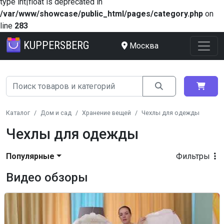
type int|float is deprecated in
/var/www/showcase/public_html/pages/category.php
on
line
283
KUPPERSBERG
Москва
Каталог
Дом и сад
Хранение вещей
Чехлы для одежды
Чехлы для одежды
Популярные
Фильтры
Видео обзоры