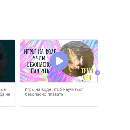
рые
Игры на воде чтоб научиться
Как научит
да не
безопасно плавать
пошагово :
Упражнени