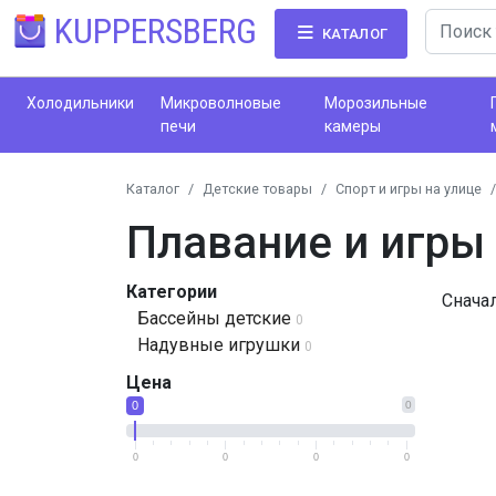
KUPPERSBERG
КАТАЛОГ
Холодильники
Микроволновые
Морозильные
печи
камеры
Каталог
Детские товары
Спорт и игры на улице
Плавание и игры
Категории
Снача
Бассейны детские
0
Надувные игрушки
0
Цена
0
0
0
0
0
0