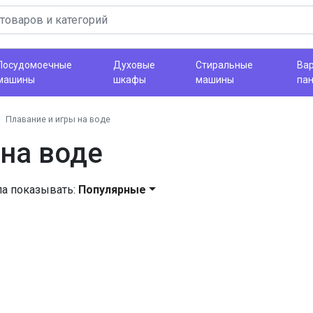
Посудомоечные
Духовые
Стиральные
Ва
машины
шкафы
машины
па
Плавание и игры на воде
 на воде
ла показывать:
Популярные