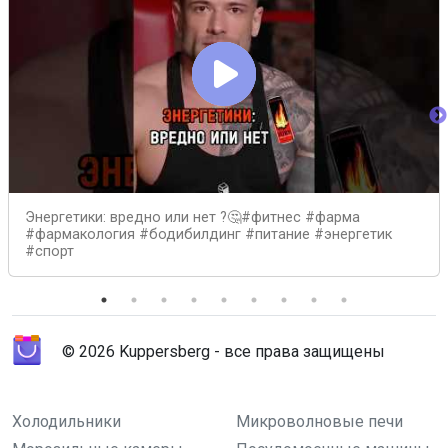
Энергетики: вредно или нет ?🤔#фитнес #фарма
#фармакология #бодибилдинг #питание #энергетик
#спорт
© 2026 Kuppersberg - все права защищены
Холодильники
Микроволновые печи