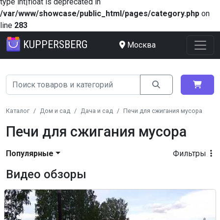
type int|float is deprecated in
/var/www/showcase/public_html/pages/category.php
on
line
283
KUPPERSBERG
Москва
Каталог
Дом и сад
Дача и сад
Печи для сжигания мусора
Печи для сжигания мусора
Популярные
Фильтры
Видео обзоры