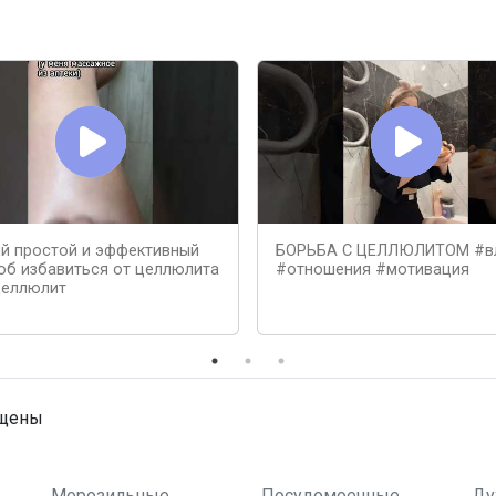
й простой и эффективный
БОРЬБА С ЦЕЛЛЮЛИТОМ #в
об избавиться от целлюлита
#отношения #мотивация
целлюлит
ищены
Морозильные
Посудомоечные
Ду