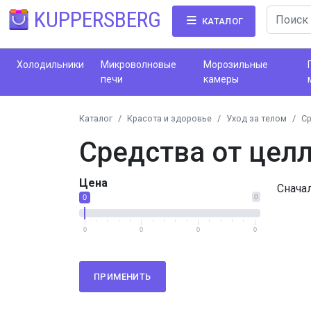
KUPPERSBERG
КАТАЛОГ
Холодильники
Микроволновые
Морозильные
печи
камеры
Каталог
Красота и здоровье
Уход за телом
Ср
Средства от цел
Цена
Снача
0
0
0
0
0
0
ПРИМЕНИТЬ