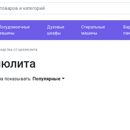
Посудомоечные
Духовые
Стиральные
Ва
машины
шкафы
машины
па
едства от целлюлита
люлита
ла показывать:
Популярные