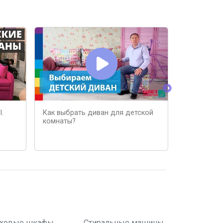
.
Как выбрать диван для детской
Мини дива
комнаты?
ховые шкафы
Стиральные машины