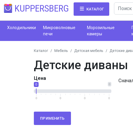
KUPPERSBERG
КАТАЛОГ
Холодильники
Микроволновые
Морозильные
печи
камеры
Каталог
Мебель
Детская мебель
Детские див
Детские диваны
Цена
Снача
0
0
0
0
0
0
ПРИМЕНИТЬ