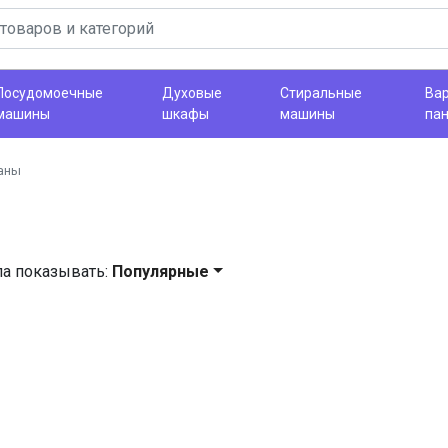
Посудомоечные
Духовые
Стиральные
Ва
машины
шкафы
машины
па
аны
ла показывать:
Популярные