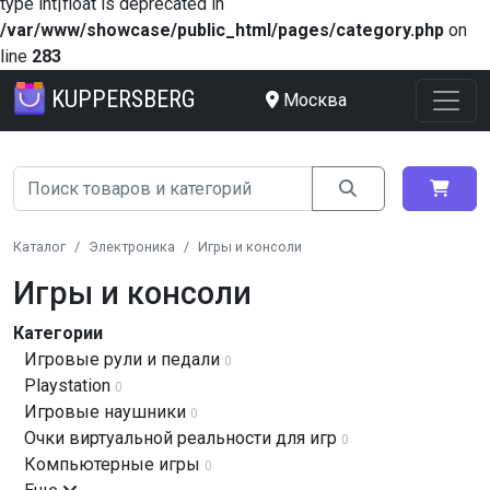
type int|float is deprecated in
/var/www/showcase/public_html/pages/category.php
on
line
283
KUPPERSBERG
Москва
Каталог
Электроника
Игры и консоли
Игры и консоли
Категории
Игровые рули и педали
0
Playstation
0
Игровые наушники
0
Очки виртуальной реальности для игр
0
Компьютерные игры
0