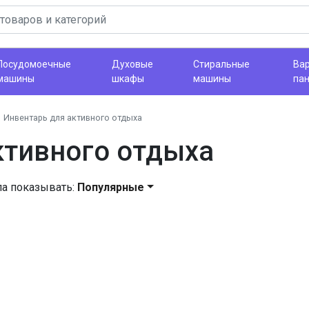
Посудомоечные
Духовые
Стиральные
Ва
машины
шкафы
машины
па
Инвентарь для активного отдыха
ктивного отдыха
ла показывать:
Популярные