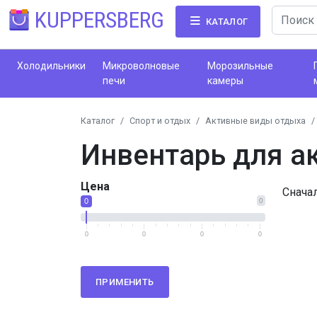
KUPPERSBERG
КАТАЛОГ
Холодильники
Микроволновые
Морозильные
печи
камеры
Каталог
Спорт и отдых
Активные виды отдыха
Инвентарь для а
Цена
Снача
0
0
0
0
0
0
ПРИМЕНИТЬ