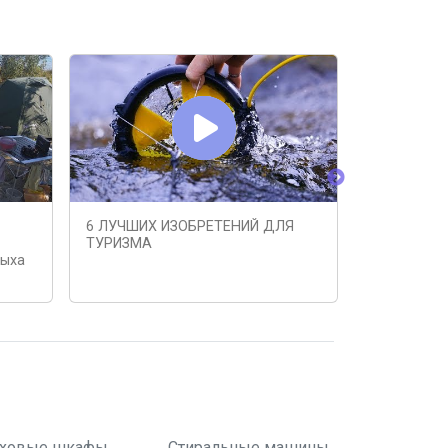
6 ЛУЧШИХ ИЗОБРЕТЕНИЙ ДЛЯ
50 Самых к
ТУРИЗМА
кемпинга, 
дыха
АлиЭкспре
ховые шкафы
Стиральные машины